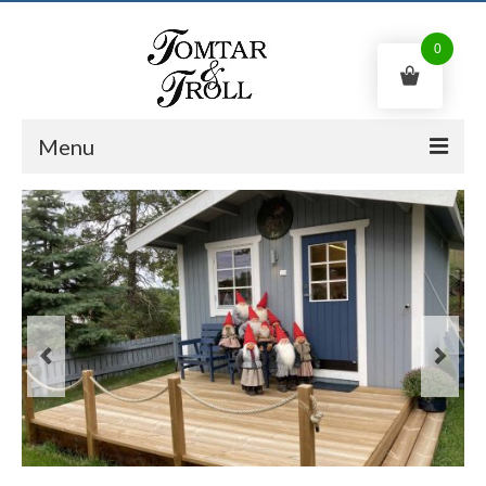
0
Menu
Tomte
Troll
Påskkärring
Shop
Kontakt
Svenska
0
kr