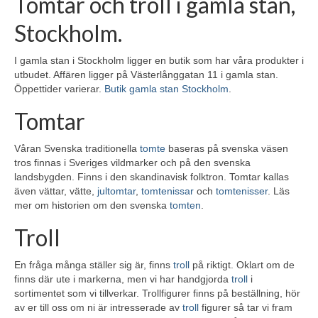
Tomtar och troll i gamla stan,
Stockholm.
I gamla stan i Stockholm ligger en butik som har våra produkter i
utbudet. Affären ligger på Västerlånggatan 11 i gamla stan.
Öppettider varierar.
Butik gamla stan Stockholm
.
Tomtar
Våran Svenska traditionella
tomte
baseras på svenska väsen
tros finnas i Sveriges vildmarker och på den svenska
landsbygden. Finns i den skandinavisk folktron. Tomtar kallas
även vättar, vätte,
jultomtar
,
tomtenissar
och
tomtenisser
. Läs
mer om historien om den svenska
tomten
.
Troll
En fråga många ställer sig är, finns
troll
på riktigt. Oklart om de
finns där ute i markerna, men vi har handgjorda
troll
i
sortimentet som vi tillverkar. Trollfigurer finns på beställning, hör
av er till oss om ni är intresserade av
troll
figurer så tar vi fram