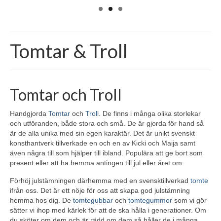
Tomtar & Troll
Tomtar och Troll
Handgjorda
Tomtar
och
Troll
. De finns i många olika storlekar
och utföranden, både stora och små. De är gjorda för hand så
är de alla unika med sin egen karaktär. Det är unikt svenskt
konsthantverk tillverkade en och en av Kicki och Maija samt
även några till som hjälper till ibland. Populära att ge bort som
present eller att ha hemma antingen till jul eller året om.
Förhöj julstämningen därhemma med en svensktillverkad
tomte
ifrån oss. Det är ett nöje för oss att skapa god julstämning
hemma hos dig. De
tomtegubbar
och
tomtegummor
som vi gör
sätter vi ihop med kärlek för att de ska hålla i generationer. Om
du sköter om dem och är rädd om dem så håller de i många,