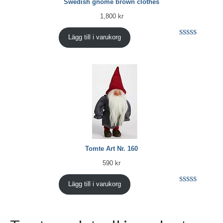
Swedish gnome brown clothes
1,800
kr
Lägg till i varukorg
Betygsatt
1
5.00
av 5
baserat på
kundrecension
Tomte Art Nr. 160
590
kr
Lägg till i varukorg
Betygsatt
3
5.00
av 5
baserat på
kundrecensione