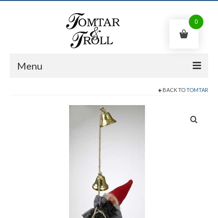
0
Menu
BACK TO
TOMTAR
Swedish gnome
Trolls
Kitchen witch
Shop
Contact us
English
0
kr