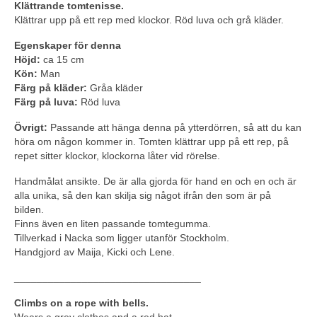
Klättrande tomtenisse.
Klättrar upp på ett rep med klockor. Röd luva och grå kläder.
Egenskaper för denna
Höjd:
ca 15 cm
Kön:
Man
Färg på kläder:
Gråa kläder
Färg på luva:
Röd luva
Övrigt:
Passande att hänga denna på ytterdörren, så att du kan
höra om någon kommer in. Tomten klättrar upp på ett rep, på
repet sitter klockor, klockorna låter vid rörelse.
Handmålat ansikte. De är alla gjorda för hand en och en och är
alla unika, så den kan skilja sig något ifrån den som är på
bilden.
Finns även en liten passande tomtegumma.
Tillverkad i Nacka som ligger utanför Stockholm.
Handgjord av Maija, Kicki och Lene.
_________________________________
Climbs on a rope with bells.