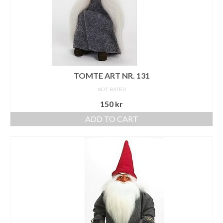
TOMTE ART NR. 131
NOT RATED
150
kr
ADD TO CART